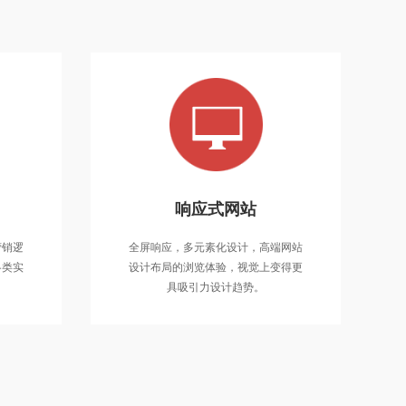
营销型网站
响应式网站
通过策划整个网站具备良好的营销逻
全屏
营销逻
全屏响应，多元素化设计，高端网站
辑，重点展示出企业和产品的各类实
设计
各类实
设计布局的浏览体验，视觉上变得更
力，具备极强的转化率！
具吸引力设计趋势。