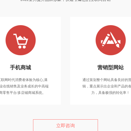
微信开发
手机商城
手机商城
营销型网站
网、微商城、微分销、微教
以互联网时代消费者体验为核心,满
互联网时代消费者体验为核心,满
通过策划整个网站具备良好的
修、微餐饮、积分系统等微
足企业在线销售及业务成长的中高端
业在线销售及业务成长的中高端
辑，重点展示出企业和产品的
号与小程序解决方案。
电商零售平台/多店铺商城系统。
商零售平台/多店铺商城系统。
力，具备极强的转化率！
立即咨询